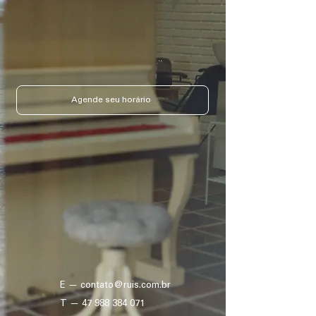
Agende seu horário
E — contato@ruis.com.br
T — 47 988 384 071